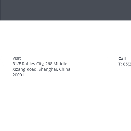
Visit
Call
51/F Raffles City, 268 Middle
T: 86(
Xizang Road, Shanghai, China
20001